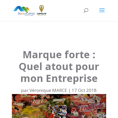
// add '&rel=0' to end of all YouTube video URL's // to
prevent displaying related videos
Marque forte :
Quel atout pour
mon Entreprise
par
Véronique MARCE
|
17 Oct 2018