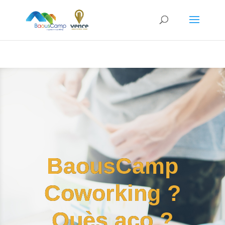
// add '&rel=0' to end of all YouTube video URL's // to
prevent displaying related videos
BaousCamp
Coworking ?
Quès aco ?