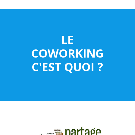
LE
COWORKING
C'EST QUOI ?