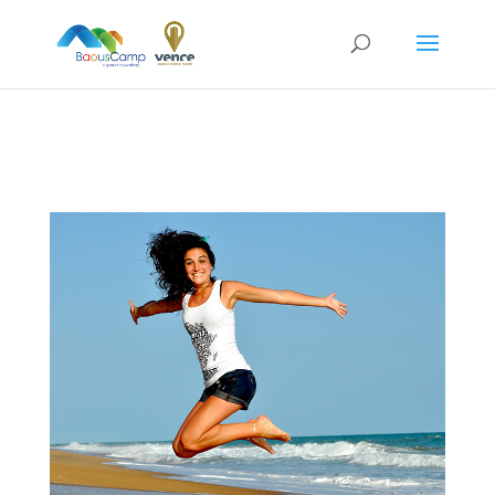
// add '&rel=0' to end of all YouTube video URL's // to
prevent displaying related videos